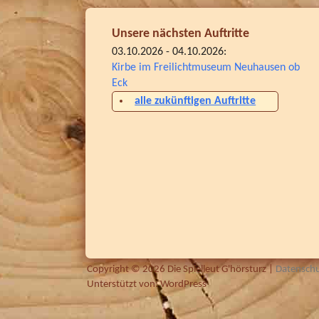
Unsere nächsten Auftritte
03.10.2026 - 04.10.2026:
Kirbe im Freilichtmuseum Neuhausen ob
Eck
alle zukünftigen Auftritte
Copyright © 2026
Die Spielleut G'hörsturz
|
Datenschu
Unterstützt von:
WordPress