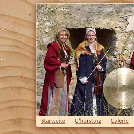
Startseite
G’hörsturz
Galerie