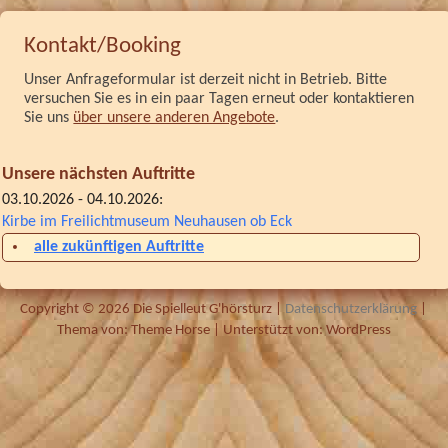
Kontakt/Booking
Unser Anfrageformular ist derzeit nicht in Betrieb. Bitte
versuchen Sie es in ein paar Tagen erneut oder kontaktieren
Sie uns
über unsere anderen Angebote
.
Unsere nächsten Auftritte
03.10.2026 - 04.10.2026:
Kirbe im Freilichtmuseum Neuhausen ob Eck
alle zukünftigen Auftritte
Copyright © 2026
Die Spielleut G'hörsturz
|
Datenschutzerklärung
|
Thema von:
Theme Horse
| Unterstützt von:
WordPress